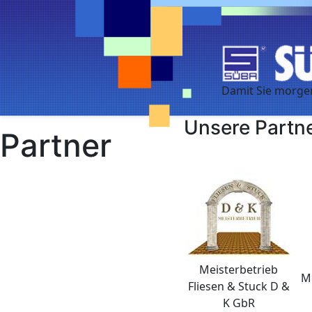
Unsere Partn
Partner
Meisterbetrieb
Me
Fliesen & Stuck D &
K GbR