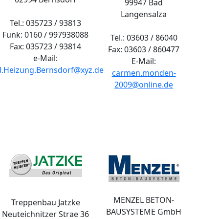
99947 Bad
Langensalza
Tel.: 035723 / 93813
Funk: 0160 / 997938088
Tel.: 03603 / 86040
Fax: 035723 / 93814
Fax: 03603 / 860477
e-Mail:
E-Mail:
.Heizung.Bernsdorf@xyz.de
carmen.monden-
2009@online.de
MENZEL BETON-
Treppenbau Jatzke
BAUSYSTEME GmbH
Neuteichnitzer Strae 36