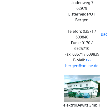
Lindenweg 7
02979
Elsterheide/OT
Bergen
Telefon: 03571 /
Bad
609840
Funk: 0170 /
6925710
Fax: 03571 / 609839
E-Mail:
tk-
bergen@online.de
elektroDewitzGmbH